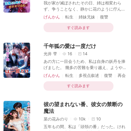
短編傑作
我が家が滅ぼされたその日、姉は相変わら
う。 神剣に封じられた彼は、私を見ると目を
ず、争うことなく、静かに花のように佇んで
輝かせた。 「この剣を抜けるなら、おまえを
いた。 仙山の掌門に見初められる幸運に恵ま
げんかん
転生
姉妹兄妹
復讐
蘇らせ、復
れたのは、そんな姉だった。だが姉は淡々
師弟関係
魔法ファンタジー
と、私の代わりに断った。 「父母の亡骸がま
すぐ読みます
だ冷めぬうちに、どうしてそんな非情で義理
もない真似ができるの？喪に服すこともせず
千年狐の愛は一度だけ
に……」 その一言で、私は掌門に「親を敬わ
ぬ者」と見なされた。 一方で、姉は情に厚く
光井 雫
16
14
義を重んじるとして、掌門の破格のはからい
あの方に一目会うため、私は自身の妖丹を捧
で最後の弟子に迎えられた。仙門へと連れて
げました。 幾多の苦難を乗り越え、ようやく
行かれ、三年の喪が明けた後に正式な弟子と
お会いすることができたのです。 しかし、彼
げんかん
転生
多視点叙述
復讐
再会
しての儀式を執り行うこととなった。 ――三
が私に告げた最初の言葉は、「失せろ！」で
魔法ファンタジー
年後。その拜師礼の最中、私と姉は共に魔族
した。 それからほどなくして、私は俗世への
すぐ読みます
の手
執着を断ち切り、悟りを得て仙人となりまし
た。 一方、彼は私を愛しても得られず、その
彼の望まれない番、彼女の禁断の
場に囚われ続けています。 私は彼に、その執
着を手放すよう諭すのです。
魔法
菜の花みのり
10k
10
五年もの間、私は「頭領の番」だった。けれ