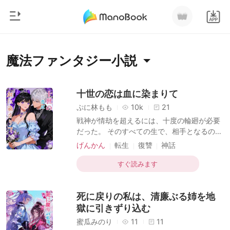
0
ホームページ
魔法ファンタジー小説
チャージ
ジャンル
十世の恋は血に染まりて
ぷに林もも
10k
21
都市
閲覧履歴
戦神が情劫を超えるには、十度の輪廻が必要
恋愛
だった。 そのすべての生で、相手となるのは
ログアウトします
決まって私だった。 彼は司命仙君の庇護を受
人狼
げんかん
転生
復讐
神話
け、記憶を抱えたまま転生する。 だが私は、
魔法ファンタジー
古代
御曹司
毎回彼に殺され、愛という名の試練に弄ばれ
すぐ読みます
検索
続けた。 最後の世では、一族を皆殺しにさ
マフィア
れ、そして私も斬られた。 瞳にわずかな悔い
死に戻りの私は、清廉ぶる姉を地
を滲ませながら、吐き出した言葉は凍りつく
月ランキング
ほど冷たい。 「凡人は我らの情劫のための道
獄に引きずり込む
具にすぎぬ。選ばれたことを光栄に思え」 魂
蜜瓜みのり
11
11
となった私は九洲を彷徨い、玄衣の男に出会