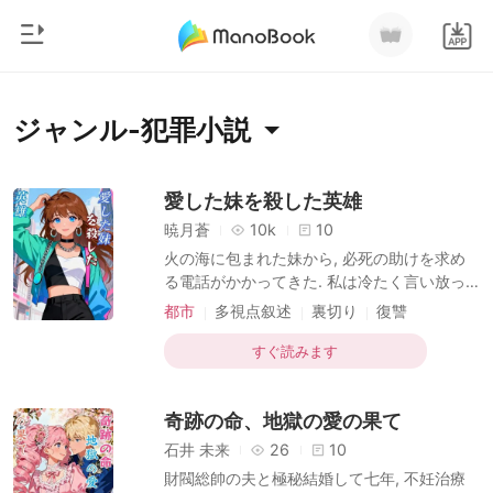
0
ホームページ
ジャンル-犯罪小説
チャージ
ジャンル
愛した妹を殺した英雄
暁月蒼
10k
10
都市
閲覧履歴
火の海に包まれた妹から, 必死の助けを求め
恋愛
る電話がかかってきた. 私は冷たく言い放っ
ログアウトします
た. 「また莉結をいじめるための狂言か? お前
人狼
都市
多視点叙述
裏切り
復讐
なんか, 死ねばいい」 そうして通話を切り, 私
ジャンル-犯罪
切ない
御曹司
は実の妹を見殺しにした. 数時間後, ハイパー
すぐ読みます
検索
レスキュー隊長の私は, 身元不明の焼死体を
マフィア
前にしていた. 「自業自得だ」と被害者を嘲
奇跡の命、地獄の愛の果て
笑いながら, 私は犯人である婚約者の莉結を
月ランキング
愛おしげに抱き寄せていた. 目の前の黒焦げ
石井 未来
26
10
の遺体が, 私の言葉に絶望して息絶えた妹だ
財閥総帥の夫と極秘結婚して七年, 不妊治療
とも知らずに. だが, 遺体の手首に残るヘアゴ