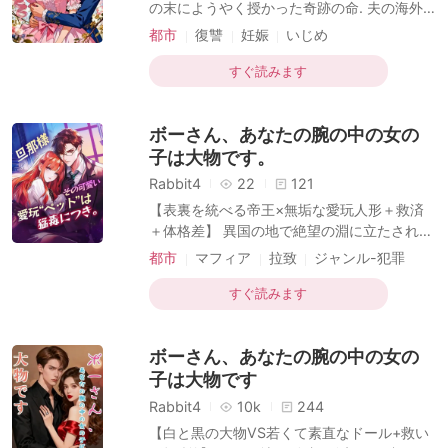
短編傑作
の末にようやく授かった奇跡の命. 夫の海外
ムを見た瞬間, 私の心臓は凍りついた. それは
出張からの帰国日, 私はサプライズで妊娠を
都市
復讐
妊娠
いじめ
昔, 私が妹に贈った安物だった. 震え
告げるため, 手作り弁当を抱えて本社ビルへ
ジャンル-犯罪
切ない
向かった. しかし, そこで待っていたのは感動
すぐ読みます
の再会ではなく, 夫の秘書・辻村美唄による
地獄のような凌辱だった. 「社長のストーカ
ボーさん、あなたの腕の中の女の
ーが, 妊娠をでっち上げている」 そう嘲笑わ
れ, 警備員に押さえつけられた私の服はハサ
子は大物です。
ミで切り裂かれた. 「その汚い腹も目障り
Rabbit4
22
121
ね」 辻村の鋭い靴先が, 膨らみ始めたばかり
【表裏を統べる帝王×無垢な愛玩人形＋救済
の私のお腹を何度も蹴り上げる. ロビーの大
＋体格差】 異国の地で絶望の淵に立たされた
理石が鮮血で赤く染まり, 薄れゆく意識の中
少女。 その窮地を救ったのは、200億という
都市
マフィア
拉致
ジャンル-犯罪
で, 七年間待ち望んだ我
破格の値をつけ、彼女を“悪魔の巣窟”から強
ジャンル-ホラー
引に連れ去った男だった。彼は少女に石神星
すぐ読みます
という名を与え、まるで洋人形のように自身
の庇護下に置いたのである。 周囲の人間にと
ボーさん、あなたの腕の中の女の
って、石神星は「血に飢えた冷酷な殺人
鬼」。 だが、支配者である石神竜也の瞳に
子は大物です
は、彼女は「素直で愛らしい幼子」としか映
Rabbit4
10k
244
らない。 やがて人々が少女の秘密を暴こうと
【白と黒の大物VS若くて素直なドール+救い
した時、その凄まじい正体が次々と明るみに