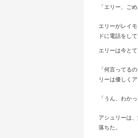
ー、ご
ドに電
て
リ