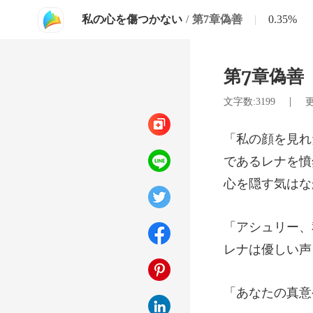
私の心を傷つかない
/
第7章偽善
|
0.35%
第7章偽善
|
文字数:3199
更
であるレナを憤