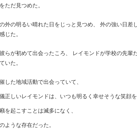
をただ
日をじっと見つめ、 外の強い日差
たころ、 レイモンドが学校の先輩
催した地域活動
イモンドは、いつも明るく幸
癪を起こすこ
のような