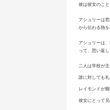
こと
癇
て兄