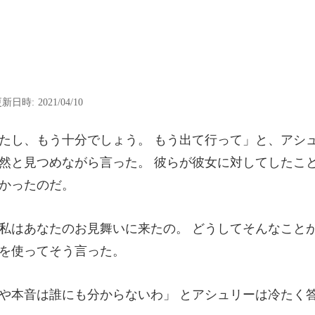
新日時: 2021/04/10
アシ
然と見つめながら言った。 彼
たの。 どうしてそんなこと
にも分からないわ」 とア