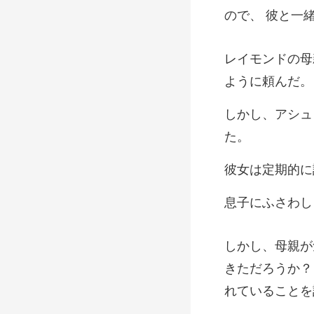
の
わし
きただろうか？