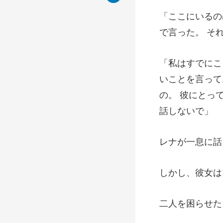
で言った。 そ
とを言って
の。 彼