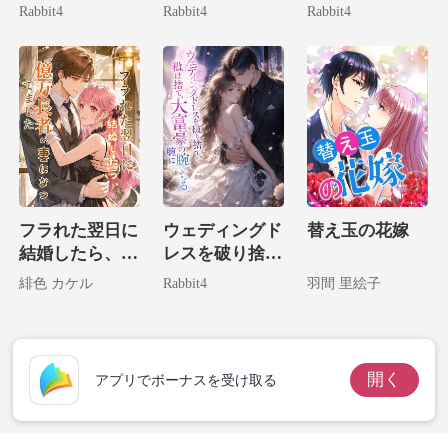
絶対に逃げられ
家一の大富豪令
たお宝は生まれ
Rabbit4
Rabbit4
Rabbit4
ない。
嬢だ！
変わった。
フラれた翌日に
ウェディングド
替え玉の花嫁
結婚したら、億
レスを破り捨
万長者の妻にな
て、私は大富豪
緋色 カケル
Rabbit4
羽間 里絵子
ってました
の腕に堕ちる。
開く
アプリでボーナスを受け取る