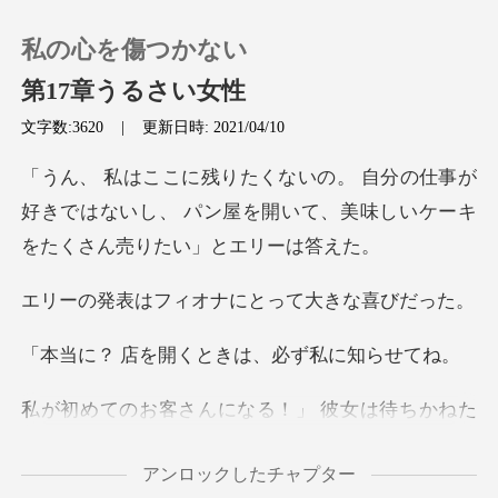
私の心を傷つかない
第17章うるさい女性
文字数:3620
|
更新日時: 2021/04/10
0
仕事が
好きではないし、 パン屋を開いて、美味
チャージ
閲覧履歴
ィオナにとって大
を開くときは、必
ログアウトします
る！」 彼女は待ちかねた
検索
目
アンロックしたチャプター