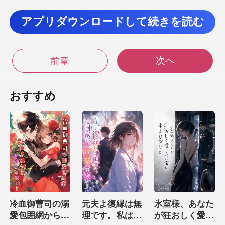
ないでしょ」
エリーはフィオナのぽっ
アプリダウンロードして続きを読む
つも彼女の顔を
次へ
前章
つまんでいるのか、や
おすすめ
？」 フィ
オナはそれがエリーの意図だっ
の笑
冷血御曹司の溺
元夫よ復縁は無
氷室様、あなた
愛包囲網からは
理です。私は国
が狂おしく愛し