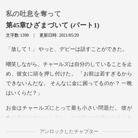
私の吐息を奪って
第45章ひざまづいて (パート1)
文字数:1398
|
更新日時: 2021/05/20
0
っと、デビーは話
チャージ
彼女に頭を押し付けた。 「お前は若すぎるから
閲覧履歴
できない
ログアウトします
。 彼が
今仕事をやめたとしても、その後3
検索
アンロックしたチャプター