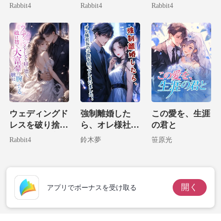
子の存在は絶対
そいつの宿敵に
物兄による溺愛
Rabbit4
Rabbit4
Rabbit4
に教えません
嫁いでやりまし
計画
た！
ウェディングド
強制離婚した
この愛を、生涯
レスを破り捨
ら、オレ様社長
の君と
て、私は大富豪
の子供を拾って
Rabbit4
鈴木夢
笹原光
の腕に堕ちる。
しまいました！
開く
アプリでボーナスを受け取る