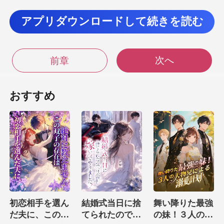
アプリダウンロードして続きを読む
らないようにし
た。 デビーは無理に笑顔を見せた。 それはかすかな
もので、一瞬にし
次へ
前章
しばって言った。 チャ
おすすめ
ールズ
俺を
初恋相手を選ん
結婚式当日に捨
舞い降りた最強
だ夫に、この双
てられたので、
の妹！３人の大